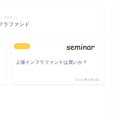
― TAG ―
フラファンド
セミナー
上場インフラファンドは買いか？
日
2025年8月5日