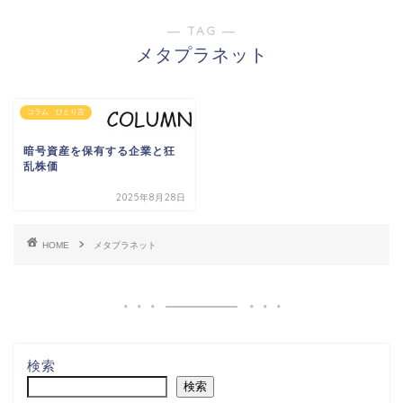
― TAG ―
メタプラネット
コラム ひとり言
暗号資産を保有する企業と狂
乱株価
2025年8月28日
HOME
メタプラネット
検索
検索