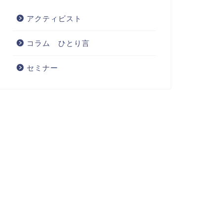
アクティビスト
コラム ひとり言
セミナー
ラム ひとり言
コラム ひとり言
治家やヤメ検の方々のわきの
オーナー経営者によるMBOとサ
さに思うこと
ラリーマン経営者によるMBO
2024年11月19日
2024年6月12