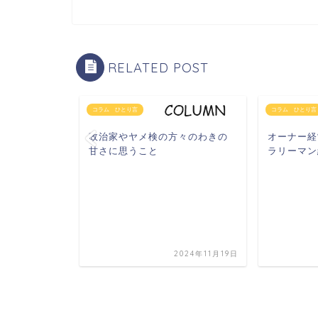
RELATED POST
コラム ひとり言
コラム ひとり言
Pへの株主提
政治家やヤメ検の方々のわきの
オーナー経
甘さに思うこと
ラリーマン
2025年5月23日
2024年11月19日