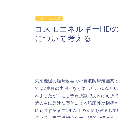
コラム ひとり言
コスモエネルギーHD
について考える
東京機械の臨時総会での買収防衛策議案で
では2度目の実例となりました。2023年
れましたが、もし普通決議であれば可決
断の中に急速な買付による強圧性が指摘さ
に到達するまで1年以上の期間を経過し
ていて、東京機械のケースほどの強圧性