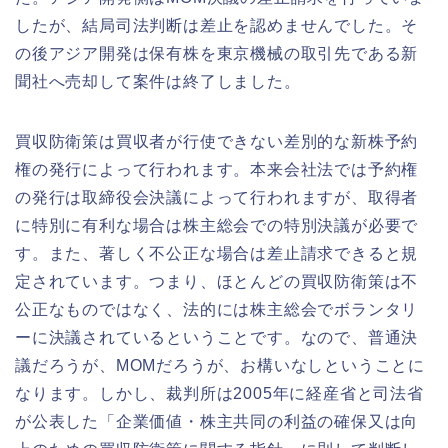
したが、結局司法判断は差止を認めませんでした。そ
の後アジア開発は保有株を東京機械の取引先である新
聞社へ売却して案件は終了しました。
買収防衛策は買収者が行使できない差別的な新株予約
権の発行によって行われます。本来会社法では予約権
の発行は取締役会決議によって行われますが、取得者
に特別に有利な場合は株主総会での特別決議が必要で
す。また、著しく不公正な場合は差止請求できると規
定されています。つまり、ほとんどの買収防衛策は不
公正なものではなく、法的には株主総会でボランタリ
ーに決議されているということです。なので、普通決
議だろうが、MOMだろうが、お構いなしということに
なります。しかし、裁判所は2005年に経産省と司法省
が公表した「企業価値・株主共同の利益の確保又は向