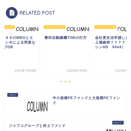
RELATED POST
ム ひとり言
コラム ひとり言
コラム ひとり言
フト９９のMBOとエ
豊田自動織機TOBの行方
会社更生法申請した
ィッシモによる同意な
上場維持？？？？（
対抗TOB
シンHD 9444）
2025年10月8日
2026年3月4日
2026年5月
中小規模PEファンドと大規模PEファン
ド
ジャフコグループと村上ファンド