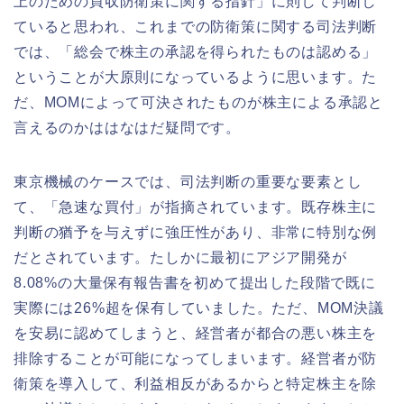
上のための買収防衛策に関する指針」に則して判断し
ていると思われ、これまでの防衛策に関する司法判断
では、「総会で株主の承認を得られたものは認める」
ということが大原則になっているように思います。た
だ、MOMによって可決されたものが株主による承認と
言えるのかははなはだ疑問です。
東京機械のケースでは、司法判断の重要な要素とし
て、「急速な買付」が指摘されています。既存株主に
判断の猶予を与えずに強圧性があり、非常に特別な例
だとされています。たしかに最初にアジア開発が
8.08%の大量保有報告書を初めて提出した段階で既に
実際には26%超を保有していました。ただ、MOM決議
を安易に認めてしまうと、経営者が都合の悪い株主を
排除することが可能になってしまいます。経営者が防
衛策を導入して、利益相反があるからと特定株主を除