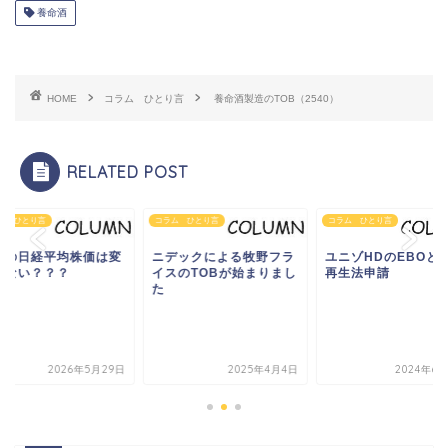
養命酒
HOME
コラム ひとり言
養命酒製造のTOB（2540）
RELATED POST
ム ひとり言
コラム ひとり言
コラム ひとり言
近の日経平均株価は変
ニデックによる牧野フラ
ユニゾHDのEBOと
ゃない？？？
イスのTOBが始まりまし
再生法申請
た
2026年5月29日
2025年4月4日
2024年6