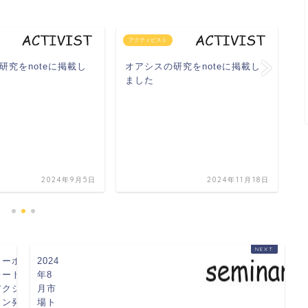
アクティビスト
ア
研究をnoteに掲載し
オアシスの研究をnoteに掲載し
オ
ました
ト
を
2024年9月5日
2024年11月18日
コーポ
2024
レート
年8
アクシ
月市
ョン発
場ト