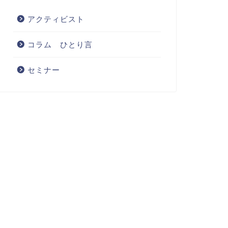
アクティビスト
クティビスト
アクティビスト
コラム ひとり言
アシスの研究 "アクティビス
ダルトンの研究をnoteに掲載し
分析第4弾"（2025年4月作成）
ました
セミナー
noteに掲載し...
2025年4月17日
2024年9月5