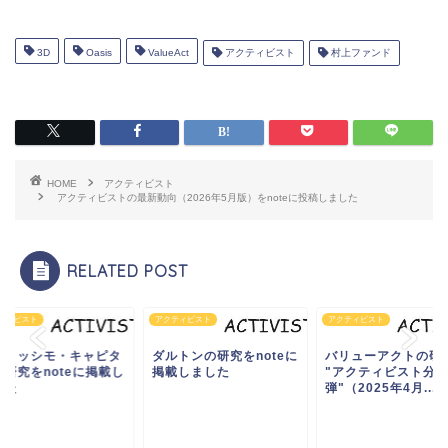
3D
Oasis
ValueAct
アクティビスト
村上ファンド
HOME
アクティビスト
アクティビストの最新動向（2026年5月版）をnoteに投稿しました
RELATED POST
ティビスト
アクティビスト
アクティビスト
フィッシモ・キャピタ
ダルトンの研究をnoteに
バリューアクトの研
の研究をnoteに掲載し
掲載しました
"アクティビスト分析
した
弾"（2025年4月...