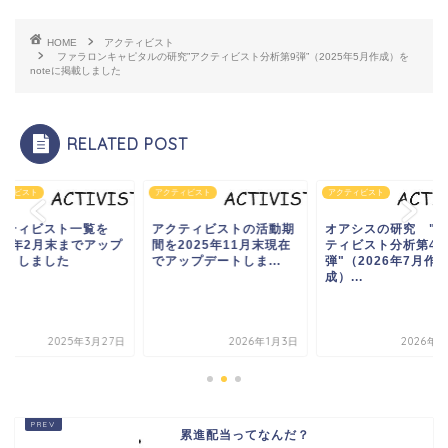
HOME
アクティビスト
ファラロンキャピタルの研究”アクティビスト分析第9弾”（2025年5月作成）を
noteに掲載しました
RELATED POST
ティビスト
アクティビスト
アクティビスト
クティビスト一覧を
アクティビストの活動期
オアシスの研究 "
025年2月末までアップ
間を2025年11月末現在
ティビスト分析第4
ートしました
でアップデートしま...
弾"（2026年7月作
成）...
2025年3月27日
2026年1月3日
2026年7
累進配当ってなんだ？